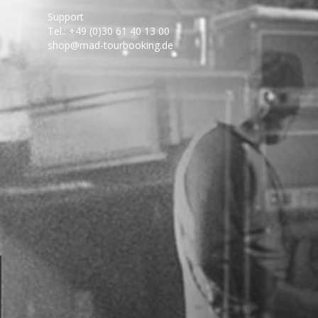
Support
Tel.: +49 (0)30 61 40 13 00
shop@mad-tourbooking.de